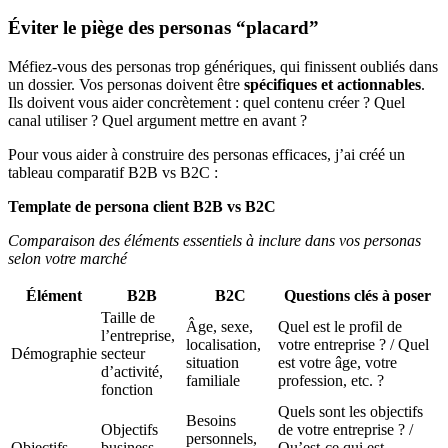
Éviter le piège des personas “placard”
Méfiez-vous des personas trop génériques, qui finissent oubliés dans
un dossier. Vos personas doivent être
spécifiques et actionnables
.
Ils doivent vous aider concrètement : quel contenu créer ? Quel
canal utiliser ? Quel argument mettre en avant ?
Pour vous aider à construire des personas efficaces, j’ai créé un
tableau comparatif B2B vs B2C :
Template de persona client B2B vs B2C
Comparaison des éléments essentiels à inclure dans vos personas
selon votre marché
Élément
B2B
B2C
Questions clés à poser
Taille de
Âge, sexe,
Quel est le profil de
l’entreprise,
localisation,
votre entreprise ? / Quel
Démographie
secteur
situation
est votre âge, votre
d’activité,
familiale
profession, etc. ?
fonction
Quels sont les objectifs
Besoins
Objectifs
de votre entreprise ? /
personnels,
Objectifs
business,
Qu’est-ce qui est