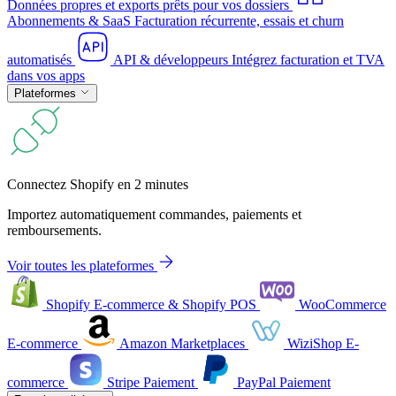
Données propres et exports prêts pour vos dossiers
Abonnements & SaaS
Facturation récurrente, essais et churn
automatisés
API & développeurs
Intégrez facturation et TVA
dans vos apps
Plateformes
Connectez Shopify en 2 minutes
Importez automatiquement commandes, paiements et
remboursements.
Voir toutes les plateformes
Shopify
E-commerce & Shopify POS
WooCommerce
E-commerce
Amazon
Marketplaces
WiziShop
E-
commerce
Stripe
Paiement
PayPal
Paiement