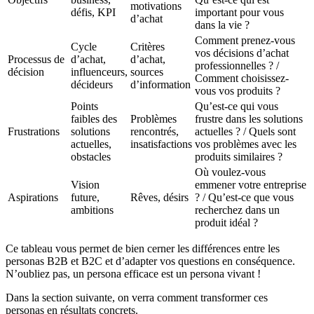
motivations
défis, KPI
important pour vous
d’achat
dans la vie ?
Comment prenez-vous
Cycle
Critères
vos décisions d’achat
Processus de
d’achat,
d’achat,
professionnelles ? /
décision
influenceurs,
sources
Comment choisissez-
décideurs
d’information
vous vos produits ?
Points
Qu’est-ce qui vous
faibles des
Problèmes
frustre dans les solutions
Frustrations
solutions
rencontrés,
actuelles ? / Quels sont
actuelles,
insatisfactions
vos problèmes avec les
obstacles
produits similaires ?
Où voulez-vous
Vision
emmener votre entreprise
Aspirations
future,
Rêves, désirs
? / Qu’est-ce que vous
ambitions
recherchez dans un
produit idéal ?
Ce tableau vous permet de bien cerner les différences entre les
personas B2B et B2C et d’adapter vos questions en conséquence.
N’oubliez pas, un persona efficace est un persona vivant !
Dans la section suivante, on verra comment transformer ces
personas en résultats concrets.