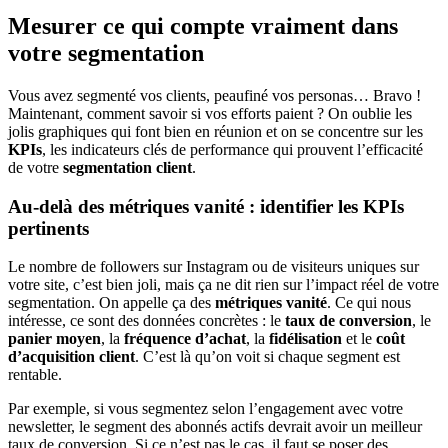
Mesurer ce qui compte vraiment dans
votre segmentation
Vous avez segmenté vos clients, peaufiné vos personas… Bravo !
Maintenant, comment savoir si vos efforts paient ? On oublie les
jolis graphiques qui font bien en réunion et on se concentre sur les
KPIs
, les indicateurs clés de performance qui prouvent l’efficacité
de votre
segmentation client
.
Au-delà des métriques vanité : identifier les KPIs
pertinents
Le nombre de followers sur Instagram ou de visiteurs uniques sur
votre site, c’est bien joli, mais ça ne dit rien sur l’impact réel de votre
segmentation. On appelle ça des
métriques vanité
. Ce qui nous
intéresse, ce sont des données concrètes : le
taux de conversion
, le
panier moyen
, la
fréquence d’achat
, la
fidélisation
et le
coût
d’acquisition client
. C’est là qu’on voit si chaque segment est
rentable.
Par exemple, si vous segmentez selon l’engagement avec votre
newsletter, le segment des abonnés actifs devrait avoir un meilleur
taux de conversion. Si ce n’est pas le cas, il faut se poser des