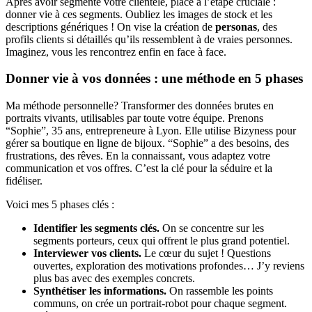
Après avoir segmenté votre clientèle, place à l’étape cruciale :
donner vie à ces segments. Oubliez les images de stock et les
descriptions génériques ! On vise la création de
personas
, des
profils clients si détaillés qu’ils ressemblent à de vraies personnes.
Imaginez, vous les rencontrez enfin en face à face.
Donner vie à vos données : une méthode en 5 phases
Ma méthode personnelle? Transformer des données brutes en
portraits vivants, utilisables par toute votre équipe. Prenons
“Sophie”, 35 ans, entrepreneure à Lyon. Elle utilise Bizyness pour
gérer sa boutique en ligne de bijoux. “Sophie” a des besoins, des
frustrations, des rêves. En la connaissant, vous adaptez votre
communication et vos offres. C’est la clé pour la séduire et la
fidéliser.
Voici mes 5 phases clés :
Identifier les segments clés.
On se concentre sur les
segments porteurs, ceux qui offrent le plus grand potentiel.
Interviewer vos clients.
Le cœur du sujet ! Questions
ouvertes, exploration des motivations profondes… J’y reviens
plus bas avec des exemples concrets.
Synthétiser les informations.
On rassemble les points
communs, on crée un portrait-robot pour chaque segment.