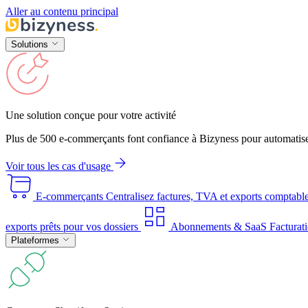
Aller au contenu principal
Solutions
Une solution conçue pour votre activité
Plus de 500 e-commerçants font confiance à Bizyness pour automatise
Voir tous les cas d'usage
E-commerçants
Centralisez factures, TVA et exports comptabl
exports prêts pour vos dossiers
Abonnements & SaaS
Facturati
Plateformes