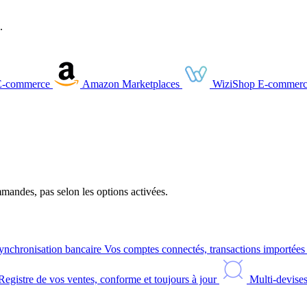
.
E-commerce
Amazon
Marketplaces
WiziShop
E-commerc
andes, pas selon les options activées.
ynchronisation bancaire
Vos comptes connectés, transactions importée
Registre de vos ventes, conforme et toujours à jour
Multi-devise