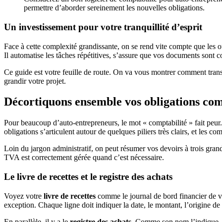
permettre d’aborder sereinement les nouvelles obligations.
Un investissement pour votre tranquillité d’esprit
Face à cette complexité grandissante, on se rend vite compte que les o
Il automatise les tâches répétitives, s’assure que vos documents sont c
Ce guide est votre feuille de route. On va vous montrer comment transf
grandir votre projet.
Décortiquons ensemble vos obligations comp
Pour beaucoup d’auto-entrepreneurs, le mot « comptabilité » fait peur.
obligations s’articulent autour de quelques piliers très clairs, et les c
Loin du jargon administratif, on peut résumer vos devoirs à trois grand
TVA est correctement gérée quand c’est nécessaire.
Le livre de recettes et le registre des achats
Voyez votre
livre de recettes
comme le journal de bord financier de vo
exception. Chaque ligne doit indiquer la date, le montant, l’origine d
En parallèle, il y a le
registre des achats
. Comme son nom l’indique, i