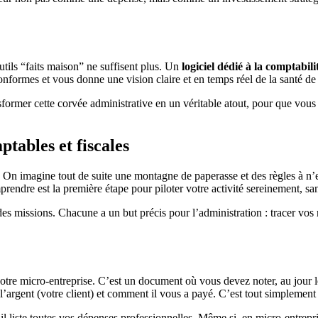
utils “faits maison” ne suffisent plus. Un
logiciel dédié à la comptabil
onformes et vous donne une vision claire et en temps réel de la santé de 
ormer cette corvée administrative en un véritable atout, pour que vous 
tables et fiscales
 On imagine tout de suite une montagne de paperasse et des règles à n’en 
omprendre est la première étape pour piloter votre activité sereinement, sa
es missions. Chacune a un but précis pour l’administration : tracer vos 
tre micro-entreprise. C’est un document où vous devez noter, au jour l
e l’argent (votre client) et comment il vous a payé. C’est tout simpleme
l liste toutes vos dépenses professionnelles. Même si, en micro-entrepr