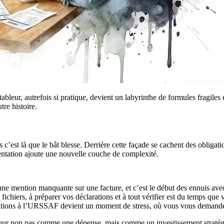
eur, autrefois si pratique, devient un labyrinthe de formules fragiles et
re histoire.
 c’est là que le bât blesse. Derrière cette façade se cachent des obligat
tation ajoute une nouvelle couche de complexité.
 mention manquante sur une facture, et c’est le début des ennuis avec 
fichiers, à préparer vos déclarations et à tout vérifier est du temps que 
tions à l’URSSAF devient un moment de stress, où vous vous demandez s
eur non pas comme une dépense, mais comme un investissement stratégiq