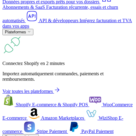
Données propres et exports prêts pour vos dossiers
Abonnements & SaaS
Facturation récurrente, essais et churn
automatisés
API & développeurs
Intégrez facturation et TVA
dans vos apps
Plateformes
Connectez Shopify en 2 minutes
Importez automatiquement commandes, paiements et
remboursements.
Voir toutes les plateformes
Shopify
E-commerce & Shopify POS
WooCommerce
E-commerce
Amazon
Marketplaces
WiziShop
E-
commerce
Stripe
Paiement
PayPal
Paiement