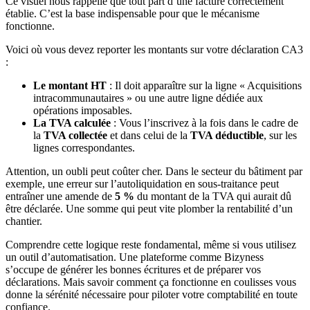
Ce visuel nous rappelle que tout part d’une facture correctement
établie. C’est la base indispensable pour que le mécanisme
fonctionne.
Voici où vous devez reporter les montants sur votre déclaration CA3
:
Le montant HT
: Il doit apparaître sur la ligne « Acquisitions
intracommunautaires » ou une autre ligne dédiée aux
opérations imposables.
La TVA calculée
: Vous l’inscrivez à la fois dans le cadre de
la
TVA collectée
et dans celui de la
TVA déductible
, sur les
lignes correspondantes.
Attention, un oubli peut coûter cher. Dans le secteur du bâtiment par
exemple, une erreur sur l’autoliquidation en sous-traitance peut
entraîner une amende de
5 %
du montant de la TVA qui aurait dû
être déclarée. Une somme qui peut vite plomber la rentabilité d’un
chantier.
Comprendre cette logique reste fondamental, même si vous utilisez
un outil d’automatisation. Une plateforme comme Bizyness
s’occupe de générer les bonnes écritures et de préparer vos
déclarations. Mais savoir comment ça fonctionne en coulisses vous
donne la sérénité nécessaire pour piloter votre comptabilité en toute
confiance.