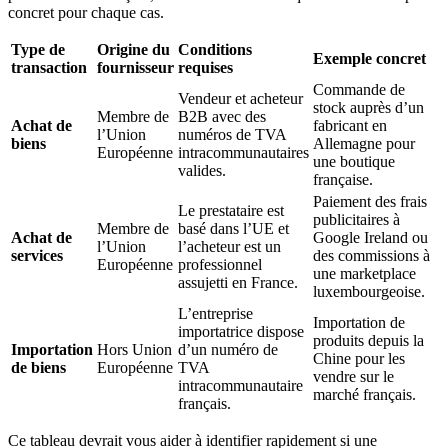
concret pour chaque cas.
Type de
Origine du
Conditions
Exemple concret
transaction
fournisseur
requises
Commande de
Vendeur et acheteur
stock auprès d’un
Membre de
B2B avec des
Achat de
fabricant en
l’Union
numéros de TVA
biens
Allemagne pour
Européenne
intracommunautaires
une boutique
valides.
française.
Paiement des frais
Le prestataire est
publicitaires à
Membre de
basé dans l’UE et
Achat de
Google Ireland ou
l’Union
l’acheteur est un
services
des commissions à
Européenne
professionnel
une marketplace
assujetti en France.
luxembourgeoise.
L’entreprise
Importation de
importatrice dispose
produits depuis la
Importation
Hors Union
d’un numéro de
Chine pour les
de biens
Européenne
TVA
vendre sur le
intracommunautaire
marché français.
français.
Ce tableau devrait vous aider à identifier rapidement si une