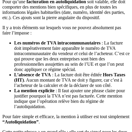
Pour qu’une
facturation en autoliquidation
soit valable, elle doit
comporter des mentions bien spécifiques, en plus de toutes les
informations légales habituelles (date, numéro, identité des parties,
etc.). Ces ajouts sont la pierre angulaire du dispositif.
Il y a trois éléments sur lesquels vous ne pouvez absolument pas
faire l’impasse :
Les numéros de TVA intracommunautaires
: La facture
doit impérativement faire apparaître le numéro de TVA
intracommunautaire du vendeur
et
celui de l’acheteur. C’est ce
qui prouve que les deux entreprises sont bien des
professionnelles assujetties au sein de l’UE et que l’on peut
donc appliquer ce régime spécial.
L’absence de TVA
: La facture doit être éditée
Hors Taxes
(HT)
. Aucun montant de TVA ne doit y figurer, car c’est à
l’acheteur de la calculer et de la déclarer de son côté.
La mention explicite
: Il faut ajouter une phrase claire pour
justifier pourquoi la TVA n’est pas facturée. Cette mention
indique que l’opération relève bien du régime de
l’autoliquidation.
Pour faire simple et efficace, la mention à utiliser est tout simplement
“Autoliquidation”
.
Cette petite phrase a un grand rôle : elle sert de signal pour les deux