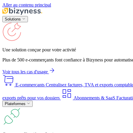
Aller au contenu principal
Solutions
Une solution conçue pour votre activité
Plus de 500 e-commerçants font confiance à Bizyness pour automatise
Voir tous les cas d'usage
E-commerçants
Centralisez factures, TVA et exports comptabl
exports prêts pour vos dossiers
Abonnements & SaaS
Facturati
Plateformes