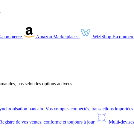
.
E-commerce
Amazon
Marketplaces
WiziShop
E-commerc
andes, pas selon les options activées.
ynchronisation bancaire
Vos comptes connectés, transactions importée
Registre de vos ventes, conforme et toujours à jour
Multi-devise