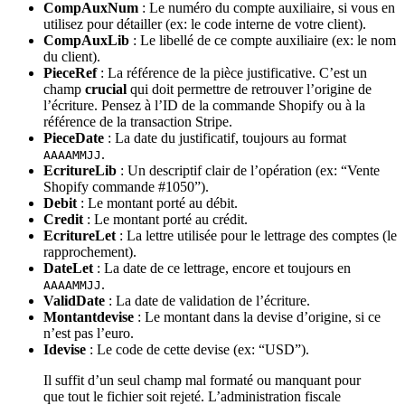
CompAuxNum
: Le numéro du compte auxiliaire, si vous en
utilisez pour détailler (ex: le code interne de votre client).
CompAuxLib
: Le libellé de ce compte auxiliaire (ex: le nom
du client).
PieceRef
: La référence de la pièce justificative. C’est un
champ
crucial
qui doit permettre de retrouver l’origine de
l’écriture. Pensez à l’ID de la commande Shopify ou à la
référence de la transaction Stripe.
PieceDate
: La date du justificatif, toujours au format
.
AAAAMMJJ
EcritureLib
: Un descriptif clair de l’opération (ex: “Vente
Shopify commande #1050”).
Debit
: Le montant porté au débit.
Credit
: Le montant porté au crédit.
EcritureLet
: La lettre utilisée pour le lettrage des comptes (le
rapprochement).
DateLet
: La date de ce lettrage, encore et toujours en
.
AAAAMMJJ
ValidDate
: La date de validation de l’écriture.
Montantdevise
: Le montant dans la devise d’origine, si ce
n’est pas l’euro.
Idevise
: Le code de cette devise (ex: “USD”).
Il suffit d’un seul champ mal formaté ou manquant pour
que tout le fichier soit rejeté. L’administration fiscale