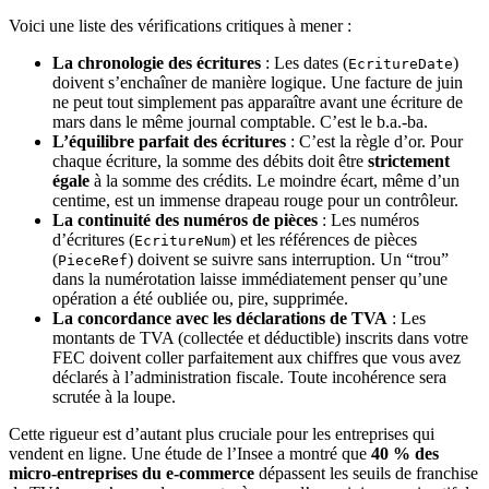
Voici une liste des vérifications critiques à mener :
La chronologie des écritures
: Les dates (
)
EcritureDate
doivent s’enchaîner de manière logique. Une facture de juin
ne peut tout simplement pas apparaître avant une écriture de
mars dans le même journal comptable. C’est le b.a.-ba.
L’équilibre parfait des écritures
: C’est la règle d’or. Pour
chaque écriture, la somme des débits doit être
strictement
égale
à la somme des crédits. Le moindre écart, même d’un
centime, est un immense drapeau rouge pour un contrôleur.
La continuité des numéros de pièces
: Les numéros
d’écritures (
) et les références de pièces
EcritureNum
(
) doivent se suivre sans interruption. Un “trou”
PieceRef
dans la numérotation laisse immédiatement penser qu’une
opération a été oubliée ou, pire, supprimée.
La concordance avec les déclarations de TVA
: Les
montants de TVA (collectée et déductible) inscrits dans votre
FEC doivent coller parfaitement aux chiffres que vous avez
déclarés à l’administration fiscale. Toute incohérence sera
scrutée à la loupe.
Cette rigueur est d’autant plus cruciale pour les entreprises qui
vendent en ligne. Une étude de l’Insee a montré que
40 % des
micro-entreprises du e-commerce
dépassent les seuils de franchise