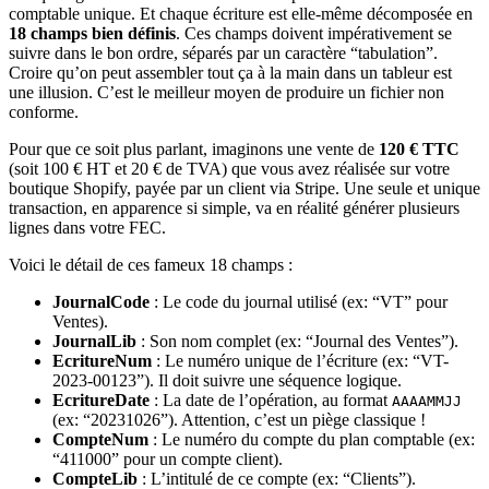
comptable unique. Et chaque écriture est elle-même décomposée en
18 champs bien définis
. Ces champs doivent impérativement se
suivre dans le bon ordre, séparés par un caractère “tabulation”.
Croire qu’on peut assembler tout ça à la main dans un tableur est
une illusion. C’est le meilleur moyen de produire un fichier non
conforme.
Pour que ce soit plus parlant, imaginons une vente de
120 € TTC
(soit 100 € HT et 20 € de TVA) que vous avez réalisée sur votre
boutique Shopify, payée par un client via Stripe. Une seule et unique
transaction, en apparence si simple, va en réalité générer plusieurs
lignes dans votre FEC.
Voici le détail de ces fameux 18 champs :
JournalCode
: Le code du journal utilisé (ex: “VT” pour
Ventes).
JournalLib
: Son nom complet (ex: “Journal des Ventes”).
EcritureNum
: Le numéro unique de l’écriture (ex: “VT-
2023-00123”). Il doit suivre une séquence logique.
EcritureDate
: La date de l’opération, au format
AAAAMMJJ
(ex: “20231026”). Attention, c’est un piège classique !
CompteNum
: Le numéro du compte du plan comptable (ex:
“411000” pour un compte client).
CompteLib
: L’intitulé de ce compte (ex: “Clients”).