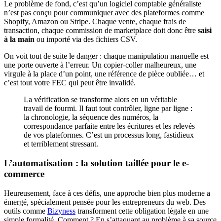
Le problème de fond, c’est qu’un logiciel comptable généraliste
n’est pas conçu pour communiquer avec des plateformes comme
Shopify, Amazon ou Stripe. Chaque vente, chaque frais de
transaction, chaque commission de marketplace doit donc être
saisi
à la main
ou importé via des fichiers CSV.
On voit tout de suite le danger : chaque manipulation manuelle est
une porte ouverte à l’erreur. Un copier-coller malheureux, une
virgule à la place d’un point, une référence de pièce oubliée… et
c’est tout votre FEC qui peut être invalidé.
La vérification se transforme alors en un véritable
travail de fourmi. Il faut tout contrôler, ligne par ligne :
la chronologie, la séquence des numéros, la
correspondance parfaite entre les écritures et les relevés
de vos plateformes. C’est un processus long, fastidieux
et terriblement stressant.
L’automatisation : la solution taillée pour le e-
commerce
Heureusement, face à ces défis, une approche bien plus moderne a
émergé, spécialement pensée pour les entrepreneurs du web. Des
outils comme
Bizyness
transforment cette obligation légale en une
simple formalité. Comment ? En s’attaquant au problème à sa source