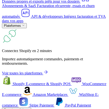
Données propres et exports prêts pour vos dossiers
Abonnements & SaaS
Facturation récurrente, essais et churn
automatisés
API & développeurs
Intégrez facturation et TVA
dans vos apps
Plateformes
Connectez Shopify en 2 minutes
Importez automatiquement commandes, paiements et
remboursements.
Voir toutes les plateformes
Shopify
E-commerce & Shopify POS
WooCommerce
E-commerce
Amazon
Marketplaces
WiziShop
E-
commerce
Stripe
Paiement
PayPal
Paiement