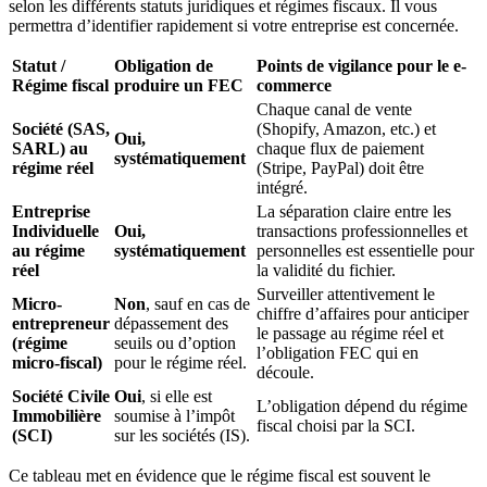
selon les différents statuts juridiques et régimes fiscaux. Il vous
permettra d’identifier rapidement si votre entreprise est concernée.
Statut /
Obligation de
Points de vigilance pour le e-
Régime fiscal
produire un FEC
commerce
Chaque canal de vente
Société (SAS,
(Shopify, Amazon, etc.) et
Oui,
SARL) au
chaque flux de paiement
systématiquement
régime réel
(Stripe, PayPal) doit être
intégré.
Entreprise
La séparation claire entre les
Individuelle
Oui,
transactions professionnelles et
au régime
systématiquement
personnelles est essentielle pour
réel
la validité du fichier.
Surveiller attentivement le
Micro-
Non
, sauf en cas de
chiffre d’affaires pour anticiper
entrepreneur
dépassement des
le passage au régime réel et
(régime
seuils ou d’option
l’obligation FEC qui en
micro-fiscal)
pour le régime réel.
découle.
Société Civile
Oui
, si elle est
L’obligation dépend du régime
Immobilière
soumise à l’impôt
fiscal choisi par la SCI.
(SCI)
sur les sociétés (IS).
Ce tableau met en évidence que le régime fiscal est souvent le