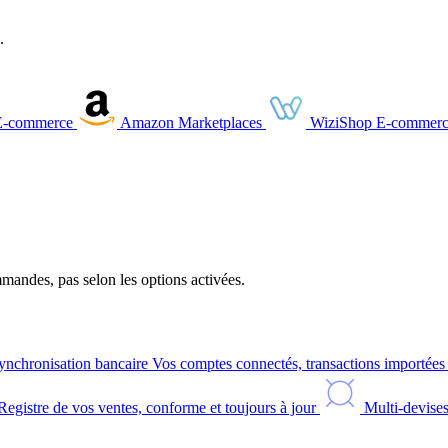
.
E-commerce
Amazon
Marketplaces
WiziShop
E-commerc
andes, pas selon les options activées.
ynchronisation bancaire
Vos comptes connectés, transactions importée
Registre de vos ventes, conforme et toujours à jour
Multi-devise