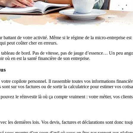
 battant de votre activité. Même si le régime de la micro-entreprise est s
 qui peut coûter cher en erreurs.
 tableau de bord. Pas de vitesse, pas de jauge d’essence… Un peu angois
 où en est la santé financière de son entreprise.
ous
 votre copilote personnel. Il rassemble toutes vos informations financiè
es sont sur vos factures ou de sortir la calculatrice pour estimer vos cotisa
s pouvez le réinvestir là où ça compte vraiment : votre métier, vos clie
avec les dernières lois. Vos devis, factures et déclarations sont donc touj
é vous montre d’un coup d’œil où vous en êtes par rapport aux plafonds