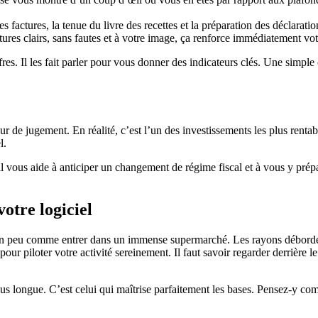
es factures, la tenue du livre des recettes et la préparation des déclara
ures clairs, sans fautes et à votre image, ça renforce immédiatement votr
es. Il les fait parler pour vous donner des indicateurs clés. Une simple
r de jugement. En réalité, c’est l’un des investissements les plus rentabl
l.
 vous aide à anticiper un changement de régime fiscal et à vous y prépare
votre logiciel
un peu comme entrer dans un immense supermarché. Les rayons débordent 
our piloter votre activité sereinement. Il faut savoir regarder derrière 
a plus longue. C’est celui qui maîtrise parfaitement les bases. Pensez-y c