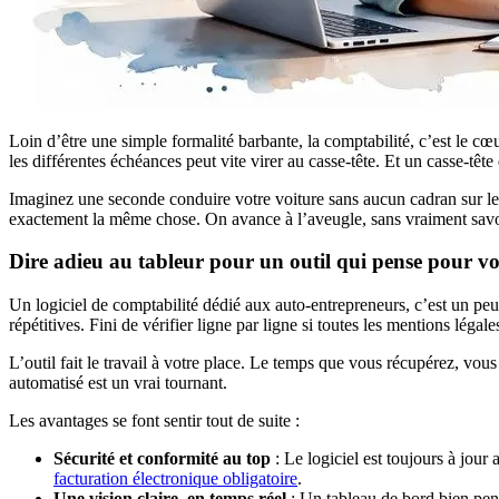
Loin d’être une simple formalité barbante, la comptabilité, c’est le cœur
les différentes échéances peut vite virer au casse-tête. Et un casse-tête
Imaginez une seconde conduire votre voiture sans aucun cadran sur le
exactement la même chose. On avance à l’aveugle, sans vraiment savoir
Dire adieu au tableur pour un outil qui pense pour v
Un logiciel de comptabilité dédié aux auto-entrepreneurs, c’est un peu
répétitives. Fini de vérifier ligne par ligne si toutes les mentions légal
L’outil fait le travail à votre place. Le temps que vous récupérez, vou
automatisé est un vrai tournant.
Les avantages se font sentir tout de suite :
Sécurité et conformité au top
: Le logiciel est toujours à jour 
facturation électronique obligatoire
.
Une vision claire, en temps réel
: Un tableau de bord bien pens