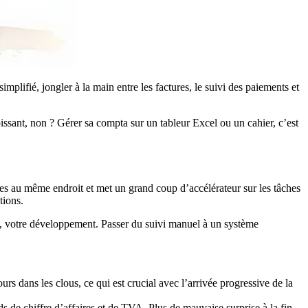
implifié, jongler à la main entre les factures, le suivi des paiements et
sant, non ? Gérer sa compta sur un tableur Excel ou un cahier, c’est
res au même endroit et met un grand coup d’accélérateur sur les tâches
tions.
nts, votre développement. Passer du suivi manuel à un système
ours dans les clous, ce qui est crucial avec l’arrivée progressive de la
 de chiffre d’affaires et de TVA. Plus de mauvaise surprise à la fin