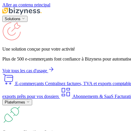
Aller au contenu principal
Solutions
Une solution conçue pour votre activité
Plus de 500 e-commerçants font confiance à Bizyness pour automatise
Voir tous les cas d'usage
E-commerçants
Centralisez factures, TVA et exports comptabl
exports prêts pour vos dossiers
Abonnements & SaaS
Facturati
Plateformes