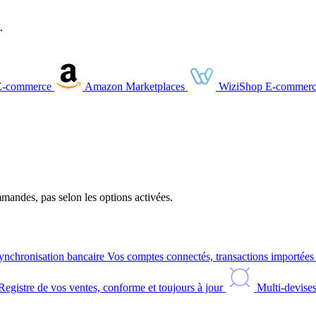
.
E-commerce
Amazon
Marketplaces
WiziShop
E-commerc
andes, pas selon les options activées.
ynchronisation bancaire
Vos comptes connectés, transactions importée
Registre de vos ventes, conforme et toujours à jour
Multi-devise