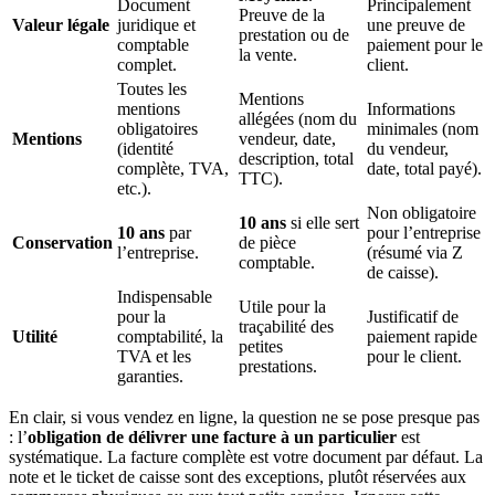
Document
Principalement
Preuve de la
Valeur légale
juridique et
une preuve de
prestation ou de
comptable
paiement pour le
la vente.
complet.
client.
Toutes les
Mentions
mentions
Informations
allégées (nom du
obligatoires
minimales (nom
Mentions
vendeur, date,
(identité
du vendeur,
description, total
complète, TVA,
date, total payé).
TTC).
etc.).
Non obligatoire
10 ans
si elle sert
10 ans
par
pour l’entreprise
Conservation
de pièce
l’entreprise.
(résumé via Z
comptable.
de caisse).
Indispensable
Utile pour la
pour la
Justificatif de
traçabilité des
Utilité
comptabilité, la
paiement rapide
petites
TVA et les
pour le client.
prestations.
garanties.
En clair, si vous vendez en ligne, la question ne se pose presque pas
: l’
obligation de délivrer une facture à un particulier
est
systématique. La facture complète est votre document par défaut. La
note et le ticket de caisse sont des exceptions, plutôt réservées aux