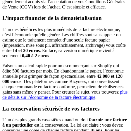
généralement acquis via l’acceptation de vos Conditions Générales
de Vente (CGV) lors de l’achat. C’est simple et efficace.
L’impact financier de la dématérialisation
L’un des bénéfices les plus immédiats de la facture électronique,
c’est l’économie qu’elle génère. Les chiffres sont sans appel : on
estime que le traitement complet d’une seule facture papier
(impression, mise sous pli, affranchissement, archivage) vous coûte
entre
14 et 20 euros
. En face, sa version numérique revient à
seulement
0,40 à 2 euros
.
Faisons un calcul rapide pour un e-commerçant sur Shopify qui
édite 500 factures par mois. En abandonnant le papier, l’économie
annuelle peut grimper de façon spectaculaire, entre
42 000 et 120
000 euros
. Des plateformes comme Bizyness, qui convertissent
chaque commande en facture conforme, permettent de réaliser ces
gains sans même y penser. Pour creuser le sujet, vous trouverez
plus
de détails sur l’économie de la facture électronique
.
La conservation sécurisée de vos factures
L’un des plus grands casse-têtes quand on doit
fournir une facture
à un particulier
est la conservation. La loi est claire : vous devez
conserver une copie de chaque facture pendant
10 ans
. Pour les