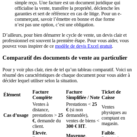
simple reçu. Une facture est un document juridique qui
officialise la vente, transfère la propriété, déclenche les
garanties et sert de référence en cas de litige. Pour un e-
commerçant, savoir l’émettre en bonne et due forme
n’est pas une option, c’est une obligation.
D’ailleurs, pour bien démarrer le cycle de vente, un devis clair et
professionnel est souvent la première étape. Pour vous aider, vous
pouvez vous inspirer de ce
modèle de devis Excel gratuit
.
Comparatif des documents de vente au particulier
Pour y voir plus clair, rien de tel qu’un tableau comparatif. Voici un
résumé des caractéristiques de chaque document pour vous aider à
décider lequel utiliser selon la situation.
Facture
Facture
Ticket de
Élément
Complète
Simplifiée / Note
Caisse
Ventes à
Prestations <
25
Ventes
distance,
€
(si non
physiques au
Cas d’usage
prestations >
25
demandée),
comptant en
€
, demande du
ventes de biens <
magasin.
client.
300 € HT
.
Élevée
.
Faible
.
Moyenne
.