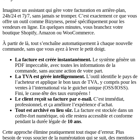
Imaginez un assistant qui gère votre facturation en arrière-plan,
24h/24 et 7j/7, sans jamais se tromper. C’est exactement ce que vous
offre un outil comme Bizyness, pensé spécifiquement pour les
vendeurs en ligne. En quelques minutes, vous branchez votre
boutique Shopify, Amazon ou WooCommerce.
À partir de là, tout s’enchaîne automatiquement à chaque nouvelle
commande, sans que vous ayez à lever le petit doigt.
La facture est créée instantanément.
Le système génère un
PDF impeccable, avec toutes les informations de la
commande, sans aucune action de votre part.
La TVA est gérée intelligemment.
L’outil identifie le pays de
l’acheteur et applique le bon taux de TVA, y compris pour les
ventes à l’international via le guichet unique (OSS/IOSS).
Fini, le casse-tête des taux européens !
Le client reçoit sa facture par e-mail.
C’est immédiat,
professionnel, et ça améliore l’expérience d’achat.
Tout est archivé en lieu sûr.
La facture est stockée dans un
coffre-fort numérique, où elle restera accessible et conforme
pendant la durée légale de
10 ans
.
Cette approche élimine pratiquement tout risque d’erreur. Plus
besoin de vous soucier de la numérotation qui se suit, des mentions