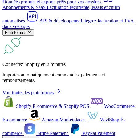
Données propres et exports prêts pour vos dossiers
Abonnements & SaaS
Facturation récurrente, essais et churn
automatisés
API & développeurs
Intégrez facturation et TVA
dans vos apps
Plateformes
Connectez Shopify en 2 minutes
Importez automatiquement commandes, paiements et
remboursements.
Voir toutes les plateformes
Shopify
E-commerce & Shopify POS
WooCommerce
E-commerce
Amazon
Marketplaces
WiziShop
E-
commerce
Stripe
Paiement
PayPal
Paiement